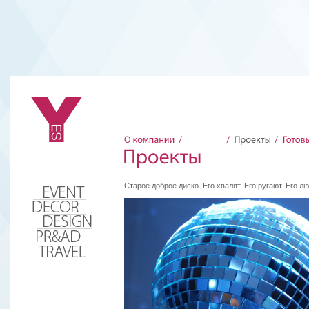
Старое доброе диско. Его хвалят. Его ругают. Его лю